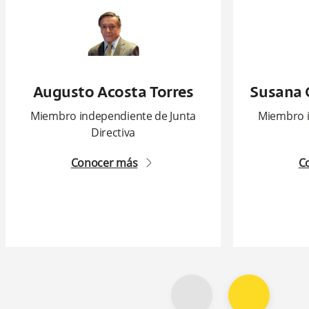
Augusto Acosta Torres
Susana 
Miembro independiente de Junta
Miembro i
Directiva
Conocer más
C
arrow2-right