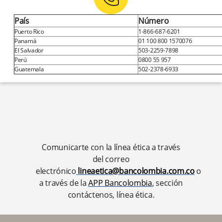
País
Número
Puerto Rico
1-866-687-6201
Panamá
01 100 800 1570076
El Salvador
503-2259-7898
Perú
0800 55 957
Guatemala
502-2378-6933
Comunicarte con la línea ética a través
del correo
electrónico
lineaetica@bancolombia.com.co
o
a través de la
APP Bancolombia
, sección
contáctenos, línea ética.