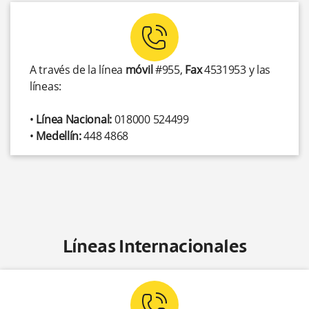
phone-contact
A través de la línea
móvil
#955,
Fax
4531953 y las
líneas:
•
Línea Nacional:
018000 524499
•
Medellín:
448 4868
Líneas Internacionales
phone-contact