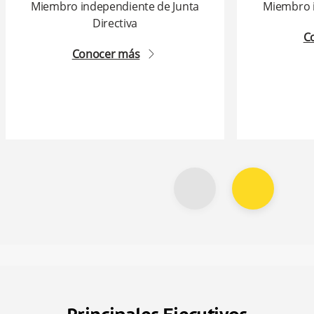
Miembro independiente de Junta
Miembro 
Directiva
C
Conocer más
arrow2-right