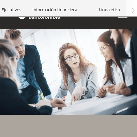
grupo-bancolombia-horizontal
s Ejecutivos
Información financiera
Línea ética
arrow2-right
icon-menu