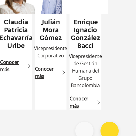
Claudia
Julián
Enrique
Patricia
Mora
Ignacio
Echavarría
Gómez
González
Uribe
Bacci
Vicepresidente
Corporativo
Vicepresidente
Conocer
de Gestión
arrow2-right
Conocer
más
Humana del
arrow2-right
más
Grupo
Bancolombia
Conocer
arrow2-right
más