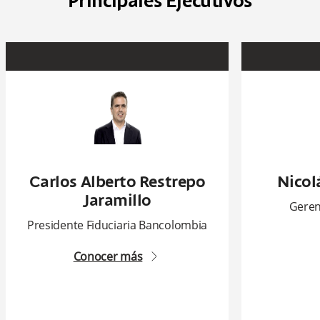
Principales Ejecutivos
Carlos Alberto Restrepo
Nicol
Jaramillo
Geren
Presidente Fiduciaria Bancolombia
Conocer más
arrow2-right