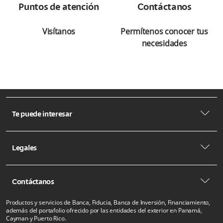
accionistas.
Puntos de atención
Contáctanos
• Conductas del banco en relación con
gestión humana.
Visítanos
Permítenos conocer tus
• Revelación de información privilegiada.
necesidades
• Omisiones o ausencia de controles en los
procesos o productos.
• Procedimientos relacionados con el Código
de Ética, Código de Buen Gobierno, Manual
de Prevención de Lavado de Activos y
arrow2-down
Protocolo de Actos Impropios.
Te puede interesar
Aquí
se encuentra esta información en
arrow2-down
Legales
detalle.
arrow2-down
Contáctanos
Productos y servicios de Banca, Fiducia, Banca de Inversión, Financiamiento,
además del portafolio ofrecido por las entidades del exterior en Panamá,
Cayman y Puerto Rico.