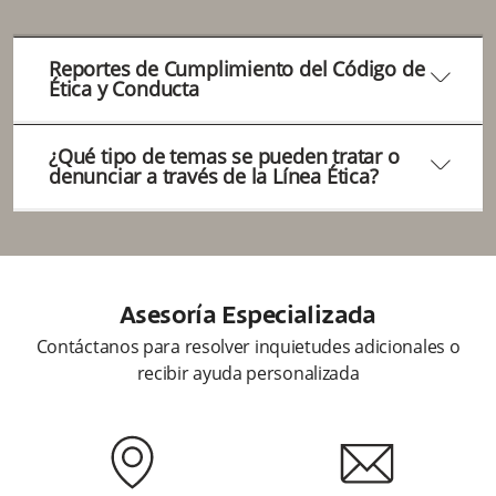
Reportes de Cumplimiento del Código de
arrow2-down
Ética y Conducta
Informe de Incumplimientos al Código de
¿Qué tipo de temas se pueden tratar o
Ética y Conducta.
arrow2-down
denunciar a través de la Línea Ética?
Por medio de la Línea Ética se pueden
denunciar:
• Falsos reportes.
Asesoría Especializada
• Fraude o hurto.
Contáctanos para resolver inquietudes adicionales o
• Malversación de activos.
recibir ayuda personalizada
• Manipulación de estados financieros
• Actividades sospechosas.
• Abuso tecnológico.
• Violación de leyes o regulaciones.
• Conductas del banco en relación con