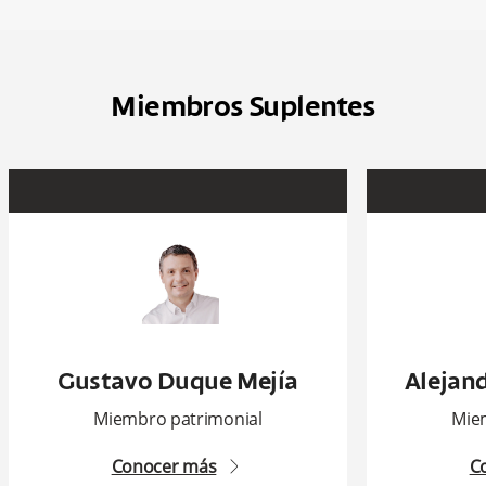
Miembros Suplentes
Gustavo Duque Mejía
Alejan
Miembro patrimonial
Mie
Conocer más
C
arrow2-right