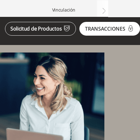
Transparencia
Consumidor
Vinculación
arrow2-right
icon-cash-payment
icon-lock
Solicitud de Productos
TRANSACCIONES