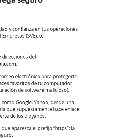
vega seguro
ridad y confianza en tus operaciones
al Empresas (SVE), te
e direcciones del
ia.com
.
 correo electrónico para protegerte
nlaces favoritos de tu computador
alación de software malicioso).
es como Google, Yahoo, desde una
aria que supuestamente hace enlace
erte de los troyanos.
 que aparezca el prefijo “https”; la
seguro.