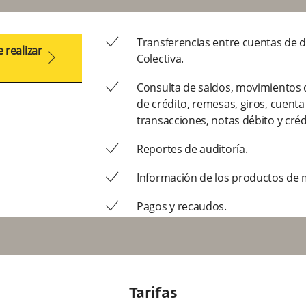
ok
Transferencias entre cuentas de d
 realizar
arrow2-right
Colectiva.
ok
Consulta de saldos, movimientos de
de crédito, remesas, giros, cuenta
transacciones, notas débito y créd
ok
Reportes de auditoría.
ok
Información de los productos de 
ok
Pagos y recaudos.
ok
Programación de pagos a proveedo
crédito y transferencias.
ok
Descarga y envío de archivos de 
Tarifas