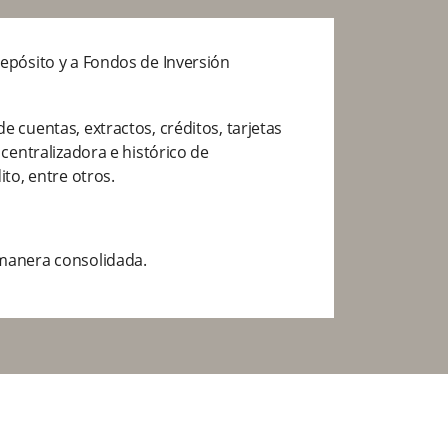
epósito y a Fondos de Inversión
 cuentas, extractos, créditos, tarjetas
 centralizadora e histórico de
ito, entre otros.
manera consolidada.
res y nómina, facturas, tarjetas de
recaudo de tu empresa.