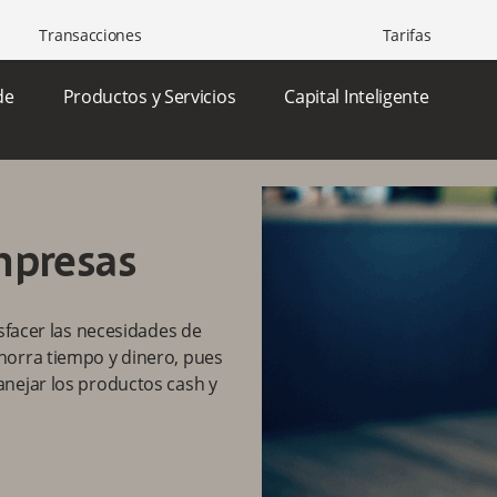
icon-arrow2-down
izados
Tu360
Transacciones
Tarifas
de
Productos y Servicios
Capital Inteligente
mpresas
isfacer las necesidades de
horra tiempo y dinero, pues
nejar los productos cash y